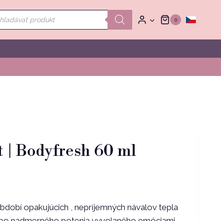
ducts
0
rch
t | Bodyfresh 60 ml
bdobí opakujúcich , nepríjemných návalov tepla
bo nadmerného potenia vyvolaného emóciami