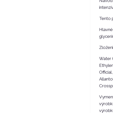
Návod n
intenzí
Tento 
Hlavné 
glycerí
Zloženi
Water (
Ethylen
Officia
Allanto
Crosspo
Vymeno
výrobky
výrobku