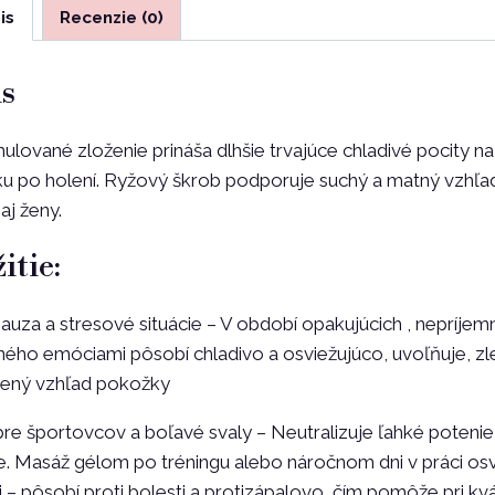
m
is
Recenzie (0)
s
lované zloženie prináša dlhšie trvajúce chladivé pocity na
u po holení. Ryžový škrob podporuje suchý a matný vzhľa
j ženy.
itie:
uza a stresové situácie – V období opakujúcich , nepríje
ého emóciami pôsobí chladivo a osviežujúco, uvoľňuje, zle
zený vzhľad pokožky
re športovcov a boľavé svaly – Neutralizuje ľahké potenie 
 Masáž gélom po tréningu alebo náročnom dni v práci osvie
 – pôsobí proti bolesti a protizápalovo, čím pomôže pri kv