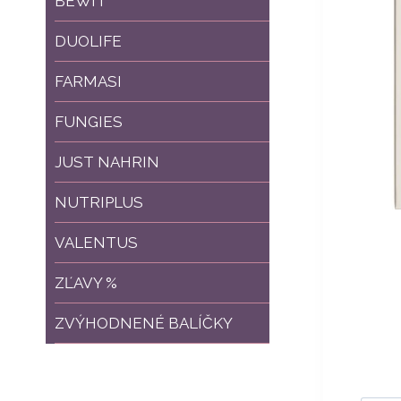
BEWIT
DUOLIFE
FARMASI
FUNGIES
JUST NAHRIN
NUTRIPLUS
VALENTUS
ZĽAVY %
ZVÝHODNENÉ BALÍČKY