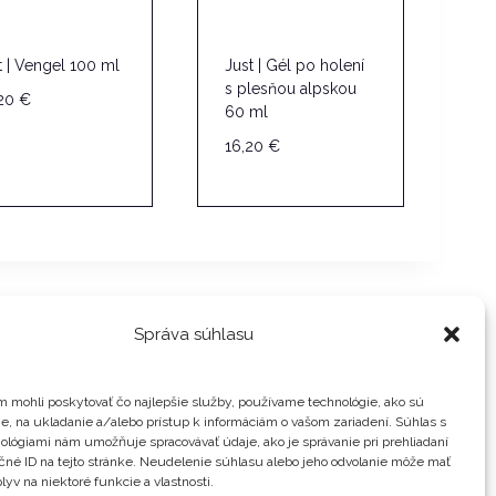
t | Vengel 100 ml
Just | Gél po holení
s plesňou alpskou
,20
€
60 ml
16,20
€
Správa súhlasu
 mohli poskytovať čo najlepšie služby, používame technológie, ako sú
e, na ukladanie a/alebo prístup k informáciám o vašom zariadení. Súhlas s
ológiami nám umožňuje spracovávať údaje, ako je správanie pri prehliadaní
cookie
čné ID na tejto stránke. Neudelenie súhlasu alebo jeho odvolanie môže mať
lyv na niektoré funkcie a vlastnosti.