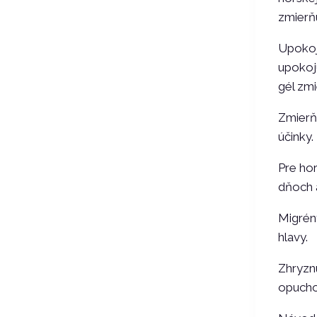
zmierňu
Upokoje
upokoj
gél zmi
Zmierň
účinky.
Pre hor
dňoch a
Migrény
hlavy.
Zhryznu
opucho