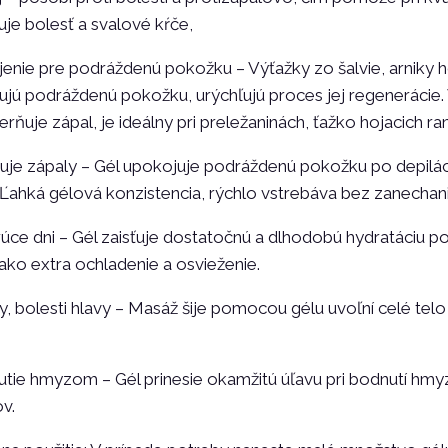
je bolesť a svalové kŕče,
nie pre podráždenú pokožku – Výťažky zo šalvie, arniky hor
ujú podráždenú pokožku, urýchľujú proces jej regenerácie
erňuje zápal, je ideálny pri preležaninách, ťažko hojacich ra
uje zápaly – Gél upokojuje podráždenú pokožku po depiláci
 Ľahká gélová konzistencia, rýchlo vstrebáva bez zanechan
úce dni – Gél zaisťuje dostatočnú a dlhodobú hydratáciu p
ko extra ochladenie a osvieženie.
, bolesti hlavy – Masáž šije pomocou gélu uvoľní celé tel
tie hmyzom – Gél prinesie okamžitú úľavu pri bodnutí hmyzo
v.