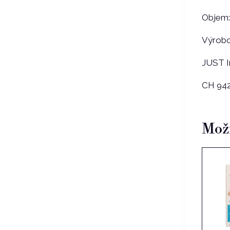
Objem:
Výrobc
JUST I
CH 942
Možn