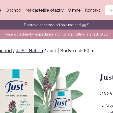
Pro
e
Obchod
Najčastejšie otázky
O mne
Kontakt
sea
Doprava zadarmo pri nákupe nad 99€
Vaše objednávky expedujem rýchlo, starostlivo a s radosťou.
bchod
/
JUST Nahrin
/
Just | Bodyfresh 60 ml
Jus
13,80
€
V o
ale