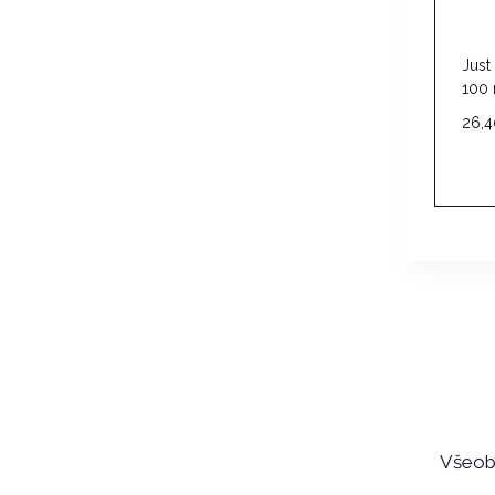
Just
100 
26,
Všeob