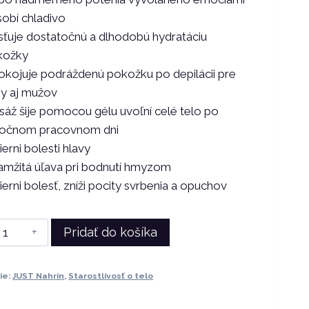
obí chladivo
sťuje dostatočnú a dlhodobú hydratáciu
kožky
kojuje podráždenú pokožku po depilácii pre
y aj mužov
áž šije pomocou gélu uvoľní celé telo po
ročnom pracovnom dni
erni bolesti hlavy
mžitá úľava pri bodnutí hmyzom
erni bolesť, zníži pocity svrbenia a opuchov
nožstvo
Pridať do košíka
ust
ie:
JUST Nahrin
,
Starostlivosť o telo
odyfresh
0