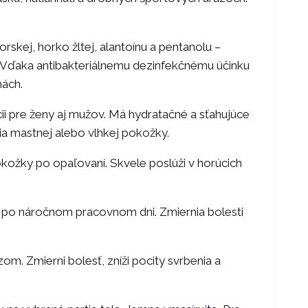
skej, horko žltej, alantoínu a pentanolu –
. Vďaka antibakteriálnemu dezinfekčnému účinku
nách.
i pre ženy aj mužov. Má hydratačné a sťahujúce
ia mastnej alebo vlhkej pokožky.
okožky po opaľovaní. Skvele poslúži v horúcich
o po náročnom pracovnom dni. Zmiernia bolesti
m. Zmierni bolesť, zníži pocity svrbenia a