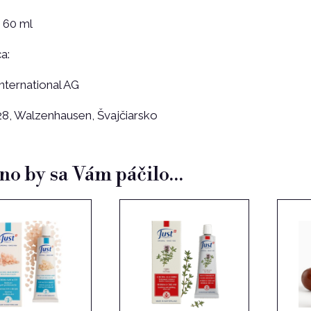
 60 ml
a:
nternational AG
8, Walzenhausen, Švajčiarsko
o by sa Vám páčilo…