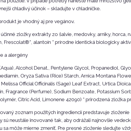
a použitie: V prípade potreby naneste malé množstvo gélu 
vnejší chladivý účinok – skladujte v chladničke.
produkt je vhodný aj pre vegánov.
účinné zložky extrakty zo šalvie, medovky, arniky, horca, ná
n, Frescolat®*, alantoín * prírodne identická biologicky akt
e a alergény
Aqua), Alcohol Denat., Pentylene Glycol, Propanediol, Gly
ediamín, Oryza Sativa (Rice) Starch, Arnica Montana Flower
l, Melissa Official Officinalis (Sage) Leaf Extract, Urtica Dio
in, Fragrance (Perfume), Sodium Benzoate, Potassium Sorb
lymér, Citric Acid, Limonene 42090) * prirodzená zložka p
vaný zoznam použitých ingrediencií predstavuje zloženie
 sú neustále inovované tak, aby odrážali najnovšie vedecké
 sa môže mierne zmeniť. Pre presné zloženie sledujte vžd