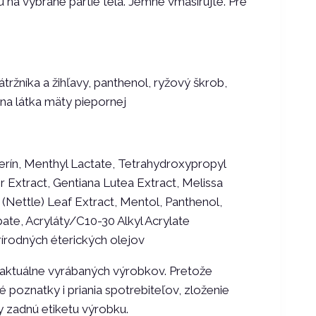
na vybrané partie tela. Jemne vmasírujte. Pre
tržníka a žihľavy, panthenol, ryžový škrob,
ívna látka mäty piepornej
cerín, Menthyl Lactate, Tetrahydroxypropyl
 Extract, Gentiana Lutea Extract, Melissa
ica (Nettle) Leaf Extract, Mentol, Panthenol,
ate, Acryláty/C10-30 Alkyl Acrylate
rírodných éterických olejov
 aktuálne vyrábaných výrobkov. Pretože
 poznatky i priania spotrebiteľov, zloženie
y zadnú etiketu výrobku.