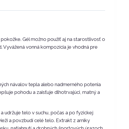
l
 pokožke. Gél možno použiť aj na starostlivosť o
d. Vyvážená vonná kompozícia je vhodná pre
mných návalov tepla alebo nadmerného potenia
pšuje pohodu a zaisťuje dlhotrvajúci, matný a
a udržuje telo v suchu, počas a po fyzickej
ži a povzbudí celé telo. Extrakt z arniky
ásku, natiahnutí a drobných športových úrazoch.