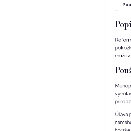
Pop
Popi
Reformu
pokožk
mužov a
Použ
Menopa
vyvolan
prirod
Úľava p
námahe.
horskej