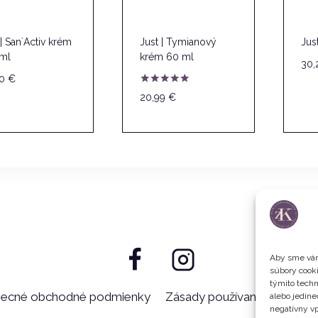
 | San´Activ krém
Just | Tymianový
Jus
ml
krém 60 ml
30
40
€
Hodnotenie
20,99
€
5.00
z 5
Aby sme vám
súbory cooki
týmito techn
ecné obchodné podmienky
Zásady používania súborov 
alebo jedine
negatívny vp