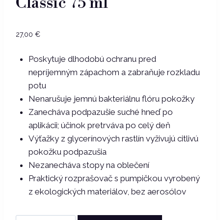
Classic 75 ml
27,00
€
Poskytuje dlhodobú ochranu pred
nepríjemným zápachom a zabraňuje rozkladu
potu
Nenarušuje jemnú bakteriálnu flóru pokožky
Zanecháva podpazušie suché hneď po
aplikácii; účinok pretrváva po celý deň
Výťažky z glycerínových rastlín vyživujú citlivú
pokožku podpazušia
Nezanecháva stopy na oblečení
Praktický rozprašovač s pumpičkou vyrobený
z ekologických materiálov, bez aerosólov