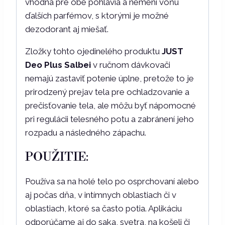
vhodná pre obe pohlavia a nemení vôňu
ďalších parfémov, s ktorými je možné
dezodorant aj miešať.
Zložky tohto ojedinelého produktu
JUST
Deo Plus Salbei
v ručnom dávkovači
nemajú zastaviť potenie úplne, pretože to je
prirodzený prejav tela pre ochladzovanie a
prečisťovanie tela, ale môžu byť nápomocné
pri regulácii telesného potu a zabránení jeho
rozpadu a následného zápachu.
POUŽITIE:
Používa sa na holé telo po osprchovaní alebo
aj počas dňa, v intímnych oblastiach či v
oblastiach, ktoré sa často potia. Aplikáciu
odporúčame aj do saka, svetra, na košeli či