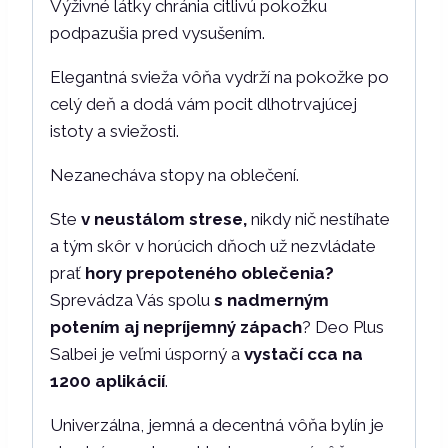
Výživné látky chránia citlivú pokožku
podpazušia pred vysušením.
Elegantná svieža vôňa vydrží na pokožke po
celý deň a dodá vám pocit dlhotrvajúcej
istoty a sviežosti.
Nezanecháva stopy na oblečení.
Ste
v neustálom strese,
nikdy nič nestíhate
a tým skôr v horúcich dňoch už nezvládate
prať
hory prepoteného oblečenia?
Sprevádza Vás spolu
s nadmerným
potením aj nepríjemný zápach
? Deo Plus
Salbei je veľmi úsporný a
vystačí cca na
1200 aplikácií
.
Univerzálna, jemná a decentná vôňa bylín je