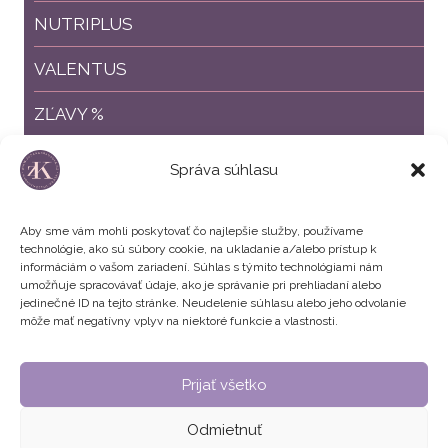
NUTRIPLUS
VALENTUS
ZĽAVY %
ZVÝHODNENÉ BALÍČKY
Správa súhlasu
Aby sme vám mohli poskytovať čo najlepšie služby, používame
technológie, ako sú súbory cookie, na ukladanie a/alebo prístup k
informáciám o vašom zariadení. Súhlas s týmito technológiami nám
umožňuje spracovávať údaje, ako je správanie pri prehliadaní alebo
jedinečné ID na tejto stránke. Neudelenie súhlasu alebo jeho odvolanie
môže mať negatívny vplyv na niektoré funkcie a vlastnosti.
Všeobecné obchodné podmienky
Prijať všetko
Zásady používania súborov cookie
Odmietnuť