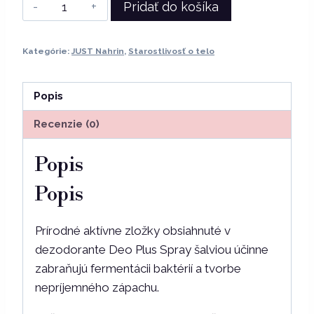
množstvo
Pridať do košíka
Just
|
Kategórie:
JUST Nahrin
,
Starostlivosť o telo
Dezodorant
Plus
Classic
Popis
75
Recenzie (0)
ml
Popis
Popis
Prírodné aktívne zložky obsiahnuté v
dezodorante Deo Plus Spray šalviou účinne
zabraňujú fermentácii baktérií a tvorbe
nepríjemného zápachu.