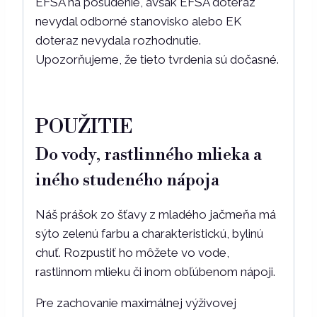
EFSA na posúdenie, avšak EFSA doteraz
nevydal odborné stanovisko alebo EK
doteraz nevydala rozhodnutie.
Upozorňujeme, že tieto tvrdenia sú dočasné.
POUŽITIE
Do vody, rastlinného mlieka a
iného studeného nápoja
Náš prášok zo šťavy z mladého jačmeňa má
sýto zelenú farbu a charakteristickú, bylinú
chuť. Rozpustiť ho môžete vo vode,
rastlinnom mlieku či inom obľúbenom nápoji.
Pre zachovanie maximálnej výživovej