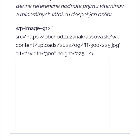
denná referenčná hodnota príjmu vitamínov
a minerálnych látok (u dospelých osôb)
wp-image-912″
src=“https://obchod.zuzanakrausova.sk/wp-
content/uploads/2022/09/fff-300×225.jpg“
alt=““ width=“300″ height=“225″ />