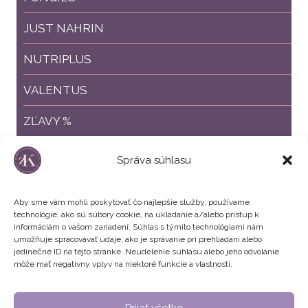
JUST NAHRIN
NUTRIPLUS
VALENTUS
ZĽAVY %
ZVÝHODNENÉ BALÍČKY
Správa súhlasu
Aby sme vám mohli poskytovať čo najlepšie služby, používame
technológie, ako sú súbory cookie, na ukladanie a/alebo prístup k
informáciám o vašom zariadení. Súhlas s týmito technológiami nám
umožňuje spracovávať údaje, ako je správanie pri prehliadaní alebo
jedinečné ID na tejto stránke. Neudelenie súhlasu alebo jeho odvolanie
môže mať negatívny vplyv na niektoré funkcie a vlastnosti.
Všeobecné obchodné podmienky
Prijať všetko