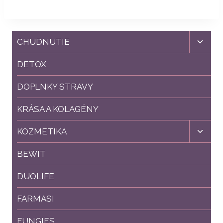
Toggl
CHUDNUTIE
child
menu
DETOX
DOPLNKY STRAVY
KRÁSA A KOLAGÉNY
Toggl
KOZMETIKA
child
menu
BEWIT
DUOLIFE
FARMASI
FUNGIES