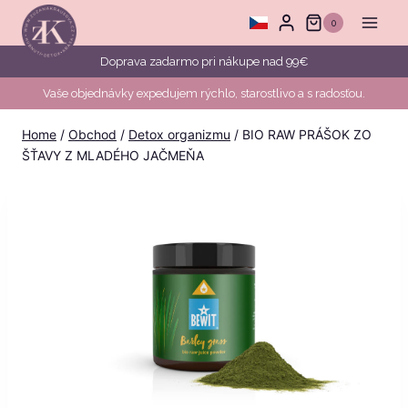
Skip
0
to
content
Doprava zadarmo pri nákupe nad 99€
Vaše objednávky expedujem rýchlo, starostlivo a s radosťou.
Home
/
Obchod
/
Detox organizmu
/
BIO RAW PRÁŠOK ZO
ŠŤAVY Z MLADÉHO JAČMEŇA