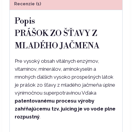
Recenzie (1)
Popis
PRÁŠOK ZO ŠŤAVY Z
MLADÉHO JAČMENA
Pre vysoký obsah vitálnych enzýmov,
vitamínov, minerálov, aminokyselín a
mnohých ďalších vysoko prospešných látok
je prášok zo šťavy z mladého jačmeňa úplne
výnimočnou superpotravinou Vďaka
patentovanému procesu výroby
zahŕňajúcemu tzv. juicing je vo vode plne
rozpustný
.