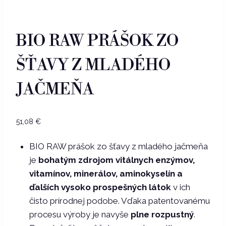
BIO RAW PRÁŠOK ZO
ŠŤAVY Z MLADÉHO
JAČMEŇA
51,08
€
BIO RAW prášok zo šťavy z mladého jačmeňa
je
bohatým zdrojom vitálnych enzýmov,
vitamínov, minerálov, aminokyselín a
ďalších vysoko prospešných látok
v ich
čisto prírodnej podobe. Vďaka patentovanému
procesu výroby je navyše
plne rozpustný
.