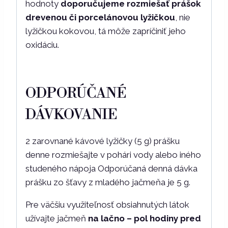
hodnoty
doporučujeme rozmiešať prášok
drevenou či porcelánovou lyžičkou
, nie
lyžičkou kokovou, tá môže zapríčiniť jeho
oxidáciu.
ODPORÚČANÉ
DÁVKOVANIE
2 zarovnané kávové lyžičky (5 g) prášku
denne rozmiešajte v pohári vody alebo iného
studeného nápoja Odporúčaná denná dávka
prášku zo šťavy z mladého jačmeňa je 5 g.
Pre väčšiu využiteľnosť obsiahnutých látok
užívajte jačmeň
na lačno – pol hodiny pred