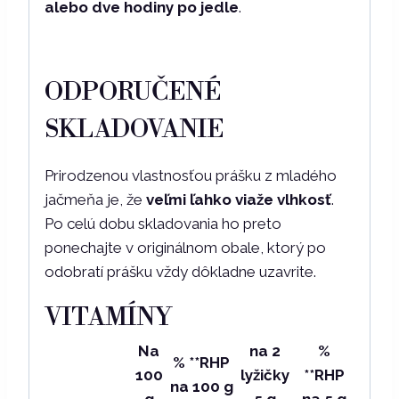
alebo dve hodiny po jedle
.
ODPORUČENÉ
SKLADOVANIE
Prirodzenou vlastnosťou prášku z mladého
jačmeňa je, že
veľmi ľahko viaže vlhkosť
.
Po celú dobu skladovania ho preto
ponechajte v originálnom obale, ktorý po
odobratí prášku vždy dôkladne uzavrite.
VITAMÍNY
Na
na 2
%
% **RHP
100
lyžičky
**RHP
na 100 g