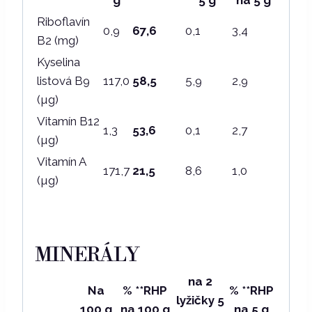
g
5 g
na 5 g
Riboflavín
0,9
67,6
0,1
3,4
B2 (mg)
Kyselina
listová B9
117,0
58,5
5,9
2,9
(µg)
Vitamín B12
1,3
53,6
0,1
2,7
(µg)
Vitamín A
171,7
21,5
8,6
1,0
(µg)
MINERÁLY
na 2
Na
% **RHP
% **RHP
lyžičky 5
100 g
na 100 g
na 5 g