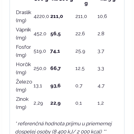
g
Draslík
4220,0
211,0
211,0
10,6
(mg)
Vápnik
452,0
56,5
22,6
2,8
(mg)
Fosfor
519,0
74,1
25,9
3,7
(mg)
Horčík
250,0
66,7
12,5
3,3
(mg)
Železo
13,1
93,6
0,7
4,7
(mg)
Zinok
2,29
22,9
0,1
1,2
(mg)
* referenčná hodnota príjmu u priemernej
dospelej osoby (8 400 kJ/ 2 000 kcal) **