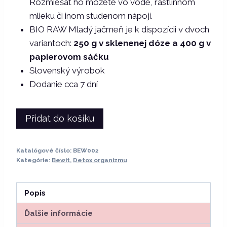
Rozmiešať ho môžete vo vode, rastlinnom
mlieku či inom studenom nápoji.
BIO RAW Mladý jačmeň je k dispozícii v dvoch
variantoch:
250 g v sklenenej dóze a 400 g v
papierovom sáčku
Slovenský výrobok
Dodanie cca 7 dní
Přidat do košíku
Katalógové číslo:
BEW002
Kategórie:
Bewit
,
Detox organizmu
Popis
Ďalšie informácie