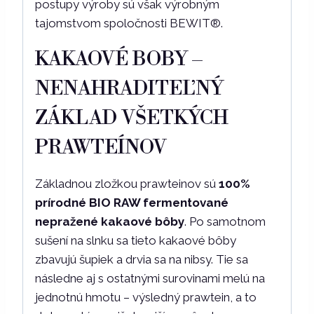
postupy výroby sú však výrobným
tajomstvom spoločnosti BEWIT®.
KAKAOVÉ BOBY –
NENAHRADITEĽNÝ
ZÁKLAD VŠETKÝCH
PRAWTEÍNOV
Základnou zložkou prawteinov sú
100%
prírodné BIO RAW fermentované
nepražené kakaové bôby
. Po samotnom
sušení na slnku sa tieto kakaové bôby
zbavujú šupiek a drvia sa na nibsy. Tie sa
následne aj s ostatnými surovinami melú na
jednotnú hmotu – výsledný prawtein, a to