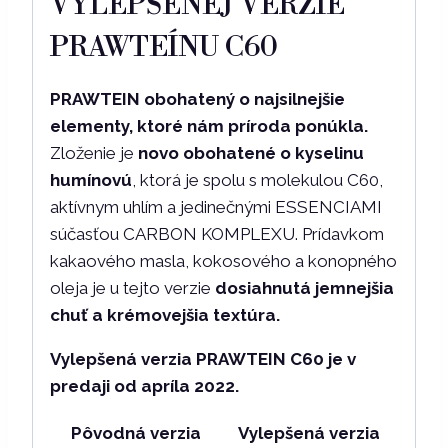
VYLEPŠENEJ VERZIE
PRAWTEÍNU C60
PRAWTEIN obohatený o najsilnejšie
elementy, ktoré nám príroda ponúkla.
Zloženie je
novo obohatené o kyselinu
humínovú
, ktorá je spolu s molekulou C60,
aktívnym uhlím a jedinečnými ESSENCIAMI
súčasťou CARBON KOMPLEXU. Prídavkom
kakaového masla, kokosového a konopného
oleja je u tejto verzie
dosiahnutá jemnejšia
chuť a krémovejšia textúra.
Vylepšená verzia PRAWTEIN C60 je v
predaji od apríla 2022.
Pôvodná verzia
Vylepšená verzia