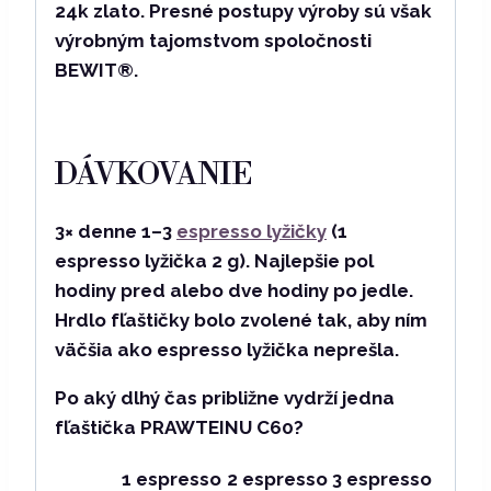
24k zlato. Presné postupy výroby sú však
výrobným tajomstvom spoločnosti
BEWIT®.
DÁVKOVANIE
3× denne 1–3
espresso lyžičky
(1
espresso lyžička 2 g). Najlepšie pol
hodiny pred alebo dve hodiny po jedle.
Hrdlo fľaštičky bolo zvolené tak, aby ním
väčšia ako espresso lyžička neprešla.
Po aký dlhý čas približne vydrží jedna
fľaštička PRAWTEINU C60?
1 espresso
2 espresso
3 espresso