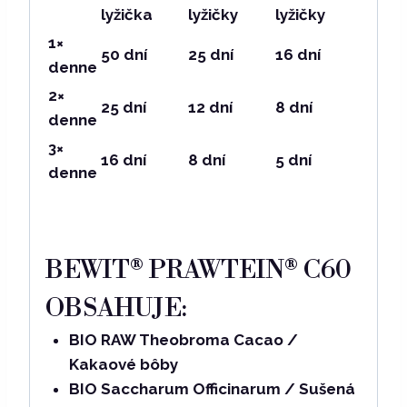
lyžička
lyžičky
lyžičky
1×
50 dní
25 dní
16 dní
denne
2×
25 dní
12 dní
8 dní
denne
3×
16 dní
8 dní
5 dní
denne
BEWIT® PRAWTEIN® C60
OBSAHUJE:
BIO RAW Theobroma Cacao /
Kakaové bôby
BIO Saccharum Officinarum / Sušená