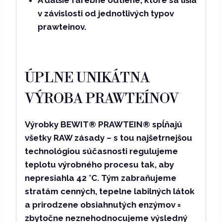
v závislosti od jednotlivých typov
prawteinov.
ÚPLNE UNIKÁTNA
VÝROBA PRAWTEÍNOV
Výrobky BEWIT® PRAWTEIN®
spĺňajú
všetky RAW zásady
– s tou najšetrnejšou
technológiou súčasnosti regulujeme
teplotu výrobného procesu tak, aby
nepresiahla 42 °C. Tým zabraňujeme
stratám cenných, tepelne labilných látok
a prirodzene obsiahnutých enzýmov =
zbytočne neznehodnocujeme výsledný