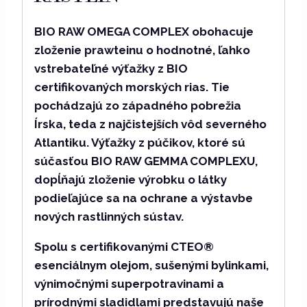
BIO RAW OMEGA COMPLEX
obohacuje
zloženie prawteinu o hodnotné, ľahko
vstrebateľné výťažky z BIO
certifikovaných
morských rias
. Tie
pochádzajú zo západného pobrežia
Írska, teda z najčistejších vôd severného
Atlantiku. Výťažky z púčikov, ktoré sú
súčasťou
BIO RAW GEMMA COMPLEXU
,
dopĺňajú zloženie výrobku o látky
podieľajúce sa na ochrane a výstavbe
nových rastlinných sústav.
Spolu s certifikovanými
CTEO® ​​
esenciálnym olejom
, sušenými
bylinkami
,
výnimočnými
superpotravinami a
prírodnými sladidlami
predstavujú naše