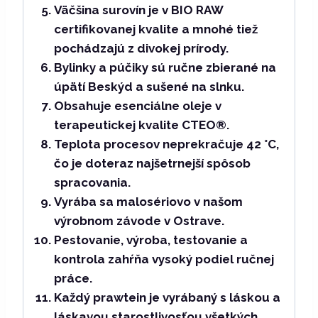
Väčšina surovín je v BIO RAW
certifikovanej kvalite a mnohé tiež
pochádzajú z divokej prírody.
Bylinky a púčiky sú ručne zbierané na
úpätí Beskýd a sušené na slnku.
Obsahuje esenciálne oleje v
terapeutickej kvalite CTEO®.
Teplota procesov neprekračuje 42 °C,
čo je doteraz najšetrnejší spôsob
spracovania.
Vyrába sa malosériovo v našom
výrobnom závode v Ostrave.
Pestovanie, výroba, testovanie a
kontrola zahŕňa vysoký podiel ručnej
práce.
Každý prawtein je vyrábaný s láskou a
láskavou starostlivosťou všetkých