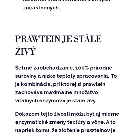
zúčastnených.
PRAWTEIN JE STÁLE
ŽIVÝ
Šetrné zaobchádzanie, 100% prírodné
suroviny a nízke teploty spracovania. To
je kombinácia, pri ktorej si prawtein
zachováva
maximálne množstvo
vitálnych enzýmov
= je stále živý.
Dôkazom tejto živosti môžu byť aj mierne
enzymatické zmeny textúry a vône
. A to
napriek tomu, že zloženie prawteinov je