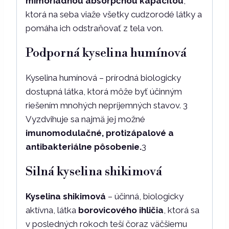
mimoriadnou absorpčnou kapacitou
,
ktorá na seba viaže všetky cudzorodé látky a
pomáha ich odstraňovať z tela von.
Podporná kyselina humínová
Kyselina humínová – prírodná biologicky
dostupná látka, ktorá môže byť účinným
riešením mnohých nepríjemných stavov. 3
Vyzdvihuje sa najmä jej možné
imunomodulačné, protizápalové a
antibakteriálne pôsobenie.
3
Silná kyselina shikimová
Kyselina shikimová
– účinná, biologicky
aktívna, látka
borovicového ihličia
, ktorá sa
v posledných rokoch teší čoraz väčšiemu