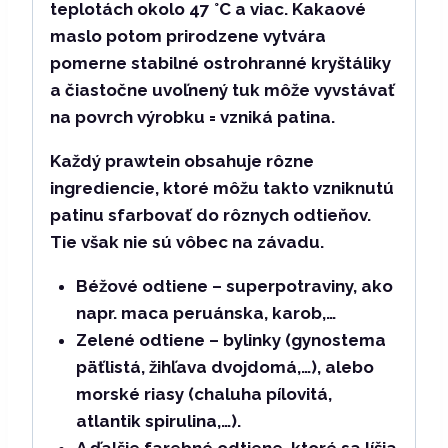
teplotách okolo 47 °C a viac. Kakaové
maslo potom prirodzene vytvára
pomerne stabilné ostrohranné kryštáliky
a čiastočne uvoľnený tuk môže vyvstávať
na povrch výrobku =
vzniká patina
.
Každý prawtein obsahuje rôzne
ingrediencie, ktoré môžu takto
vzniknutú
patinu sfarbovať do rôznych odtieňov
.
Tie však nie sú vôbec na závadu.
Béžové odtiene
– superpotraviny, ako
napr. maca peruánska, karob,…
Zelené odtiene
– bylinky (gynostema
päťlistá, žihľava dvojdomá,…), alebo
morské riasy (chaluha pílovitá,
atlantik spirulina,…).
A ďalšie farebné odtiene
, ktoré sa líšia