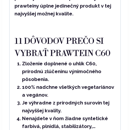
prawteiny úplne jedinečný produkt v tej
najvyššej možnej kvalite.
11 DÔVODOV PREČO SI
VYBRAŤ PRAWTEIN C60
Zloženie doplnené o uhlík C60,
prírodnú zlúčeninu výnimočného
pôsobenia.
100% nadchne všetkých vegetariánov
a vegánov.
Je výhradne z prírodných surovín tej
najvyššej kvality.
Nenajdete v ňom žiadne syntetické
farbivá, plnidlá, stabilizátory,…