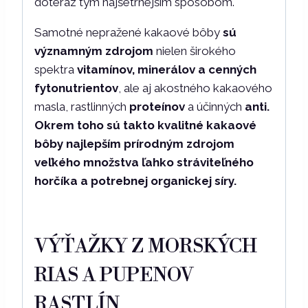
doteraz tým najšetrnejším spôsobom.
Samotné nepražené kakaové bôby
sú
významným zdrojom
nielen širokého
spektra
vitamínov, minerálov a cenných
fytonutrientov
, ale aj akostného kakaového
masla, rastlinných
proteínov
a účinných
anti.
Okrem toho sú takto kvalitné kakaové
bôby najlepším prírodným zdrojom
veľkého množstva ľahko stráviteľného
horčíka a potrebnej
organickej síry
.
VÝŤAŽKY Z MORSKÝCH
RIAS A PUPENOV
RASTLÍN