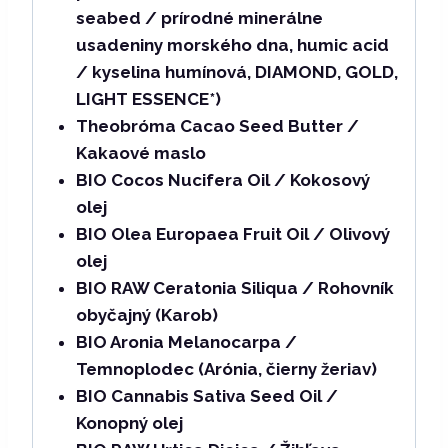
seabed / prírodné minerálne
usadeniny morského dna, humic acid
/ kyselina humínová, DIAMOND, GOLD,
LIGHT ESSENCE*)
Theobróma Cacao Seed Butter /
Kakaové maslo
BIO Cocos Nucifera Oil / Kokosový
olej
BIO Olea Europaea Fruit Oil / Olivový
olej
BIO RAW Ceratonia Siliqua / Rohovník
obyčajný (Karob)
BIO Aronia Melanocarpa /
Temnoplodec (Arónia, čierny žeriav)
BIO Cannabis Sativa Seed Oil /
Konopný olej