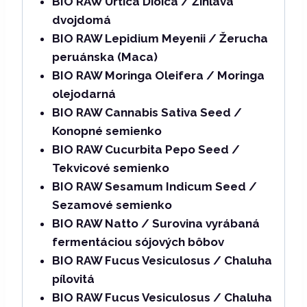
BIO RAW Urtica Dioica / Žihľava
dvojdomá
BIO RAW Lepidium Meyenii / Žerucha
peruánska (Maca)
BIO RAW Moringa Oleifera / Moringa
olejodarná
BIO RAW Cannabis Sativa Seed /
Konopné semienko
BIO RAW Cucurbita Pepo Seed /
Tekvicové semienko
BIO RAW Sesamum Indicum Seed /
Sezamové semienko
BIO RAW Natto / Surovina vyrábaná
fermentáciou sójových bôbov
BIO RAW Fucus Vesiculosus / Chaluha
pílovitá
BIO RAW Fucus Vesiculosus / Chaluha