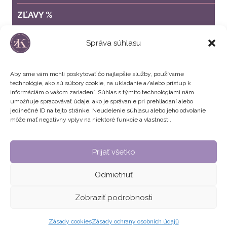
ZĽAVY %
ZVÝHODNENÉ BALÍČKY
Správa súhlasu
Aby sme vám mohli poskytovať čo najlepšie služby, používame
technológie, ako sú súbory cookie, na ukladanie a/alebo prístup k
informáciám o vašom zariadení. Súhlas s týmito technológiami nám
umožňuje spracovávať údaje, ako je správanie pri prehliadaní alebo
jedinečné ID na tejto stránke. Neudelenie súhlasu alebo jeho odvolanie
môže mať negatívny vplyv na niektoré funkcie a vlastnosti.
Všeobecné obchodné podmienky
Prijať všetko
Zásady používania súborov cookie
Odmietnuť
© 2026 Zuzana Krausová | Chudnutie - Detox - Krása
Zobraziť podrobnosti
DESIGN
&
DEVELOPMENT
Zásady cookies
Zásady ochrany osobních údajů