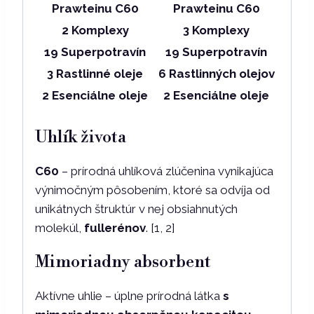
Prawteinu C60
Prawteinu C60
2 Komplexy
3 Komplexy
19 Superpotravín
19 Superpotravín
3 Rastlinné oleje
6 Rastlinných olejov
2 Esenciálne oleje
2 Esenciálne oleje
Uhlík života
C60
– prírodná uhlíková zlúčenina vynikajúca
výnimočným pôsobením, ktoré sa odvíja od
unikátnych štruktúr v nej obsiahnutých
molekúl,
fullerénov
. [1, 2]
Mimoriadny absorbent
Aktívne uhlie – úplne prírodná látka
s