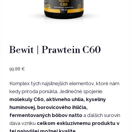
Bewit | Prawtein C60
99,88
€
Komplex tých najsilnejších elementov, ktoré nám
kedy príroda ponúkla. Jedinečné spojenie
molekuly C60, aktívneho uhlia, kyseliny
humínovej, borovicového ihličia,
fermentovaných bôbov natto
a ďalších surovín
dáva vzniku
celkom exkluzívnemu produktu v
tej najvyššej možnej kvalite.