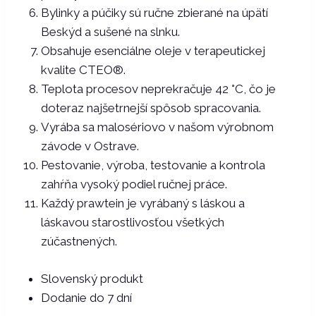
Bylinky a púčiky sú ručne zbierané na úpätí
Beskýd a sušené na slnku.
Obsahuje esenciálne oleje v terapeutickej
kvalite CTEO®.
Teplota procesov neprekračuje 42 °C, čo je
doteraz najšetrnejší spôsob spracovania.
Vyrába sa malosériovo v našom výrobnom
závode v Ostrave.
Pestovanie, výroba, testovanie a kontrola
zahŕňa vysoký podiel ručnej práce.
Každý prawtein je vyrábaný s láskou a
láskavou starostlivosťou všetkých
zúčastnených.
Slovenský produkt
Dodanie do 7 dní