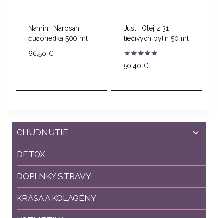
Nahrin | Narosan
Just | Olej z 31
čučoriedka 500 ml
liečivých bylín 50 ml
66,50
€
Hodnotenie
50,40
€
5.00
z 5
Toggl
CHUDNUTIE
child
menu
DETOX
DOPLNKY STRAVY
KRÁSA A KOLAGÉNY