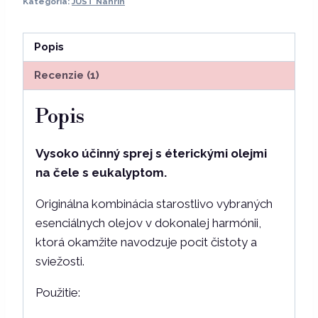
Kategória:
JUST Nahrin
Eucasol
sprej
50
Popis
ml
Recenzie (1)
Popis
Vysoko účinný sprej s éterickými olejmi
na čele s eukalyptom.
Originálna kombinácia starostlivo vybraných
esenciálnych olejov v dokonalej harmónii,
ktorá okamžite navodzuje pocit čistoty a
sviežosti.
Použitie: