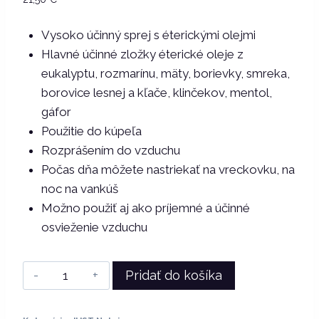
Vysoko účinný sprej s éterickými olejmi
Hlavné účinné zložky éterické oleje z
eukalyptu, rozmarínu, mäty, borievky, smreka,
borovice lesnej a kľače, klinčekov, mentol,
gáfor
Použitie do kúpeľa
Rozprášením do vzduchu
Počas dňa môžete nastriekať na vreckovku, na
noc na vankúš
Možno použiť aj ako príjemné a účinné
osvieženie vzduchu
množstvo
Pridať do košíka
Just
|