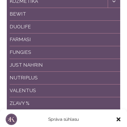
Toggl
KOZMETIKA
child
menu
BEWIT
DUOLIFE
FARMASI
FUNGIES
JUST NAHRIN
NUTRIPLUS
VALENTUS
ZĽAVY %
ZVÝHODNENÉ BALÍČKY
Správa súhlasu