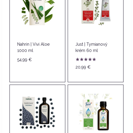
Nahrin | Vivi Aloe
Just | Tymianový
1000 ml
krém 60 ml
54,99
€
Hodnotenie
20,99
€
5.00
z 5