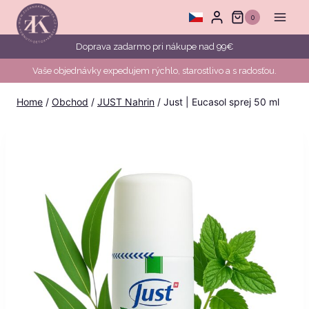
Skip
0
to
content
Doprava zadarmo pri nákupe nad 99€
Vaše objednávky expedujem rýchlo, starostlivo a s radosťou.
Home
/
Obchod
/
JUST Nahrin
/
Just | Eucasol sprej 50 ml