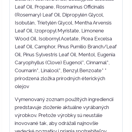
Leaf Oil, Propane, Rosmarinus Officinalis
(Rosemary) Leaf Oil, Dipropylén Glycol,
Isobután, Trietylén Glycol, Mentha Arvensis
Leaf Oil, Izopropyl Myristate, Limonene
Wood Oil, Isobornyl Acetate, Picea Excelsa
Leaf Oil, Camphor, Pinus Pumilio Branch/Leaf
Oil, Pinus Sylvestris Leaf Oil, Mentol, Eugenia
Caryophyllus (Clove) Eugenol*, Cinnamal*,
Coumarin*, Linalool*, Benzyl Benzoate* *
prirodzená zložka prírodných éterických
olejov
Vymenovaný zoznam použitých ingrediencií
predstavuje zloženie aktuálne vyrábaných
výrobkov. Pretože výrobky sú neustále
inovované tak, aby odrážali najnovšie
vedecké poznatky i priania spotrebiteľov,