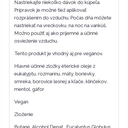
Nastriekajte niekoľko dávok do kúpeľa.
Prípravok je možné tiež aplikovať
rozprášením do vzduchu. Počas dňa môžete
nastriekať na vreckovku, na noc na vankúš.
Možno použiť aj ako príjemné a účinné
osvieženie vzduchu.
Tento produkt je vhodný aj pre vegánov.
Hlavné účinné zložky éterické oleje z
eukalyptu, rozmarínu, mäty, borievky,
smreka, borovice lesnej a kľače, klinčekov,
mentol, gáfor
Vegan
Zloženie
Butane, Alcohol Denat., Eucalyptus Globulus