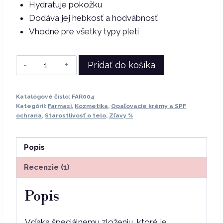
Hydratuje pokožku
Dodáva jej hebkosť a hodvábnosť
Vhodné pre všetky typy pleti
množstvo
Pridať do košíka
Dr.
C.
Katalógové číslo:
FAR004
Tuna
Kategórií:
Farmasi
,
Kozmetika
,
Opaľovacie krémy a SPF
|
ochrana
,
Starostlivosť o telo
,
Zľavy %
Maslo
na
Popis
opaľovanie
Recenzie (1)
SPF15
Popis
Vďaka špeciálnemu zloženiu, ktoré je