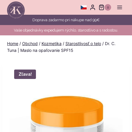
Skip
0
to
content
Doprava zadarmo pri nákupe nad 99€
Vaše objednávky expedujem rýchlo, starostlivo a s radosťou.
Home
/
Obchod
/
Kozmetika
/
Starostlivosť o telo
/
Dr. C.
Tuna | Maslo na opaľovanie SPF15
Zľava!