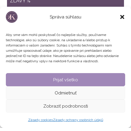
ZĽAVY %
ZVÝHODNENÉ BALÍČKY
Správa súhlasu
Aby sme vám mohli poskytovať čo najlepšie služby, používame
technológie, ako sú súbory cookie, na ukladanie a/alebo prístup k
informáciám o vašom zariadení. Súhlas s týmito technológiami nám
umožňuje spracovávať údaje, ako je správanie pri prehliadaní alebo
jedinečné ID na tejto stránke. Neudelenie súhlasu alebo jeho odvolanie
môže mať negatívny vplyv na niektoré funkcie a vlastnosti.
Všeobecné obchodné podmienky
Prijať všetko
Zásady používania súborov cookie
Odmietnuť
© 2026 Zuzana Krausová | Chudnutie - Detox - Krása
Zobraziť podrobnosti
DESIGN
&
DEVELOPMENT
Zásady cookies
Zásady ochrany osobních údajů