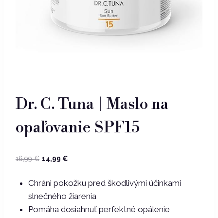
Dr. C. Tuna | Maslo na
opaľovanie SPF15
Pôvodná
Aktuálna
16,99
€
14,99
€
cena
cena
Chráni pokožku pred škodlivými účinkami
bola:
je:
slnečného žiarenia
16,99 €.
14,99 €.
Pomáha dosiahnuť perfektné opálenie