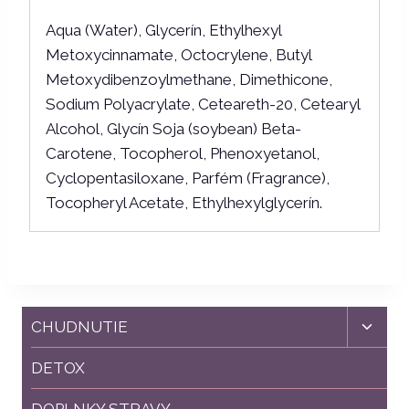
Aqua (Water), Glycerín, Ethylhexyl
Metoxycinnamate, Octocrylene, Butyl
Metoxydibenzoylmethane, Dimethicone,
Sodium Polyacrylate, Ceteareth-20, Cetearyl
Alcohol, Glycín Soja (soybean) Beta-
Carotene, Tocopherol, Phenoxyetanol,
Cyclopentasiloxane, Parfém (Fragrance),
Tocopheryl Acetate, Ethylhexylglycerín.
Toggl
CHUDNUTIE
child
menu
DETOX
DOPLNKY STRAVY