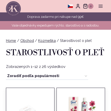
Skip
0
to
content
Doprava zadarmo pri nákupe nad 99€
Vaše objednávky expedujem rýchlo, starostlivo a s radosťou.
Home
/
Obchod
/
Kozmetika
/
Starostlivosť o pleť
STAROSTLIVOSŤ O PLEŤ
Zoradené
Zobrazených 1–12 z 26 výsledkov
podľa
popularity