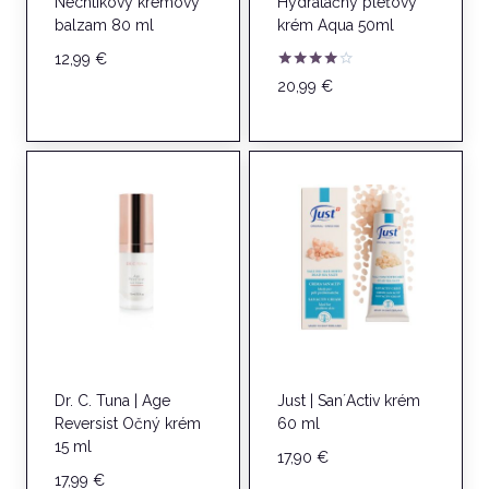
Nechtíkový krémový
Hydratačný pleťový
balzam 80 ml
krém Aqua 50ml
12,99
€
Hodnotenie
20,99
€
4.00
z 5
Dr. C. Tuna | Age
Just | San´Activ krém
Reversist Očný krém
60 ml
15 ml
17,90
€
17,99
€