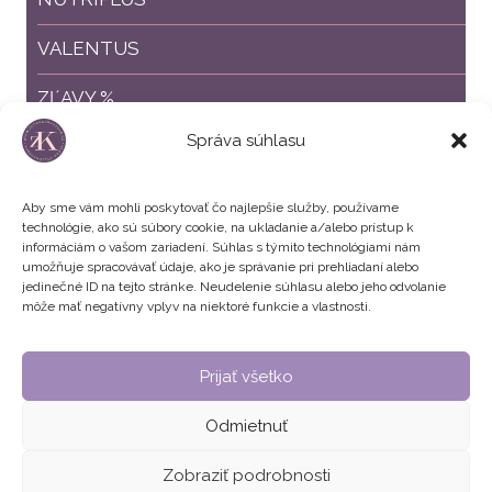
VALENTUS
ZĽAVY %
Správa súhlasu
ZVÝHODNENÉ BALÍČKY
Aby sme vám mohli poskytovať čo najlepšie služby, používame
technológie, ako sú súbory cookie, na ukladanie a/alebo prístup k
informáciám o vašom zariadení. Súhlas s týmito technológiami nám
umožňuje spracovávať údaje, ako je správanie pri prehliadaní alebo
jedinečné ID na tejto stránke. Neudelenie súhlasu alebo jeho odvolanie
môže mať negatívny vplyv na niektoré funkcie a vlastnosti.
Všeobecné obchodné podmienky
Prijať všetko
Zásady používania súborov cookie
Odmietnuť
© 2026 Zuzana Krausová | Chudnutie - Detox - Krása
Zobraziť podrobnosti