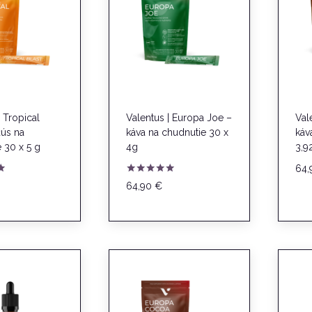
| Tropical
Valentus | Europa Joe –
Val
žús na
káva na chudnutie 30 x
káv
 30 x 5 g
4g
3,9
64
e
Hodnotenie
64,90
€
5.00
z 5