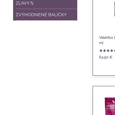
ZĽAVY %
ZVÝHODNENÉ BALÍČKY
Valentus
ml
Hodnoteni
64,90
€
5.00
z 5