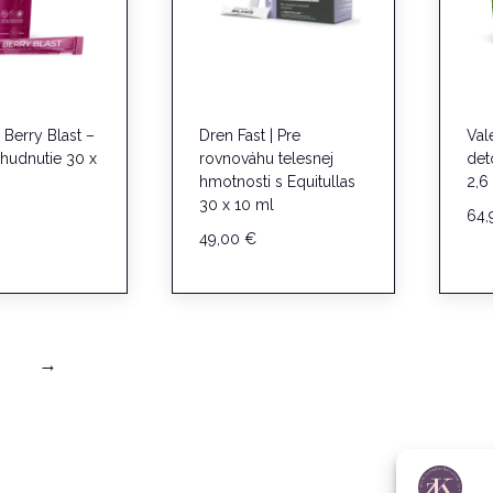
 Berry Blast –
Dren Fast | Pre
Val
hudnutie 30 x
rovnováhu telesnej
det
hmotnosti s Equitullas
2,6
30 x 10 ml
64
49,00
€
→