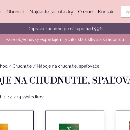
Pro
e
Obchod
Najčastejšie otázky
O mne
Kontakt
sea
Doprava zadarmo pri nákupe nad 99€
Vaše objednávky expedujem rýchlo, starostlivo a s radosťou.
hod
/
Chudnutie
/
Nápoje na chudnutie, spaľovače
JE NA CHUDNUTIE, SPAĽOV
Zoradené
 1–12 z 14 výsledkov
podľa
popularity