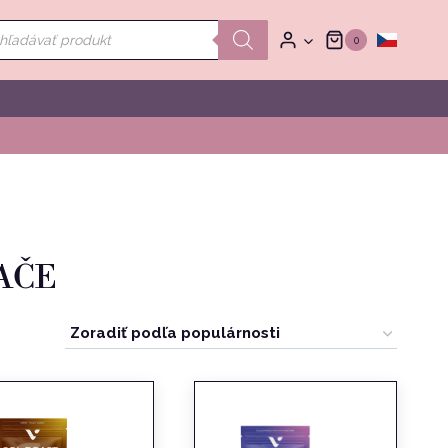
ducts
0
rch
AČE