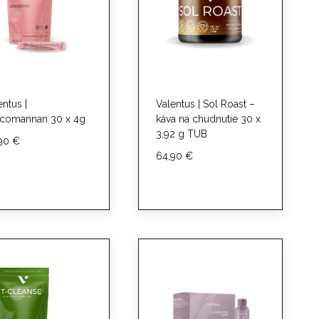
entus |
Valentus | Sol Roast –
comannan 30 x 4g
káva na chudnutie 30 x
3,92 g TUB
,90
€
64,90
€