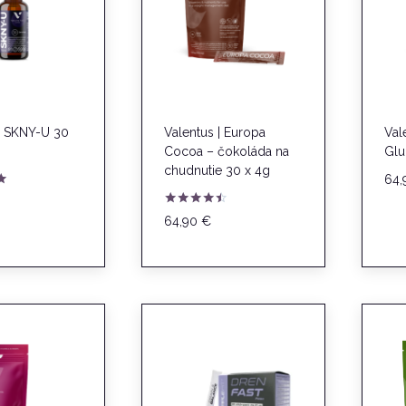
 | SKNY-U 30
Valentus | Europa
Val
Cocoa – čokoláda na
Glu
chudnutie 30 x 4g
64
e
Hodnotenie
64,90
€
4.33
z 5