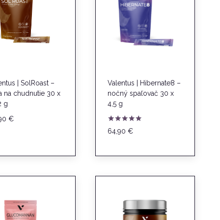
entus | SolRoast –
Valentus | Hibernate8 –
a na chudnutie 30 x
nočný spaľovač 30 x
2 g
4,5 g
,90
€
Hodnotenie
64,90
€
4.83
z 5