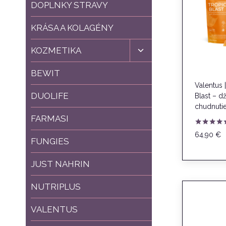
DOPLNKY STRAVY
KRÁSA A KOLAGÉNY
Toggle
KOZMETIKA
child
menu
BEWIT
Valentus 
DUOLIFE
Blast – d
chudnutie
FARMASI
Hodnoteni
64,90
€
4.86
FUNGIES
z 5
JUST NAHRIN
NUTRIPLUS
VALENTUS