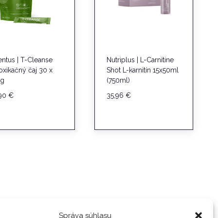
entus | T-Cleanse
Nutriplus | L-Carnitine
oxikačný čaj 30 x
Shot L-karnitín 15x50ml
 g
(750ml)
,90
€
35,96
€
Správa súhlasu