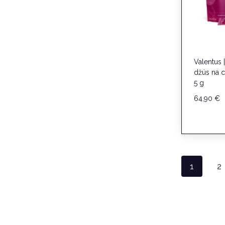
Valentus |
džús na c
5 g
64,90
€
1
2