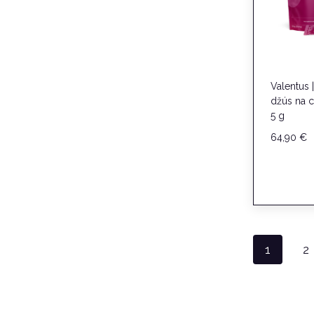
Valentus |
džús na c
5 g
64,90
€
1
2