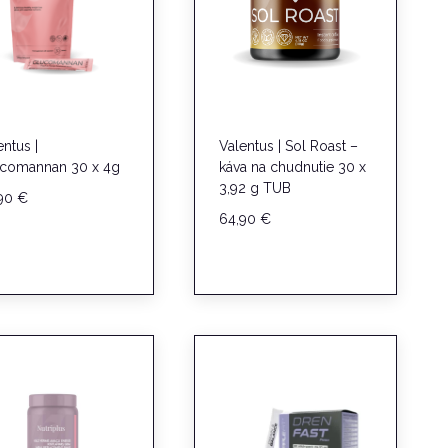
entus |
Valentus | Sol Roast –
comannan 30 x 4g
káva na chudnutie 30 x
3,92 g TUB
,90
€
64,90
€