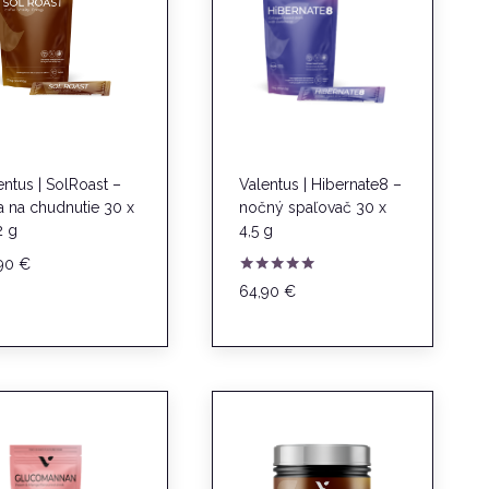
entus | SolRoast –
Valentus | Hibernate8 –
a na chudnutie 30 x
nočný spaľovač 30 x
2 g
4,5 g
,90
€
Hodnotenie
64,90
€
4.83
z 5