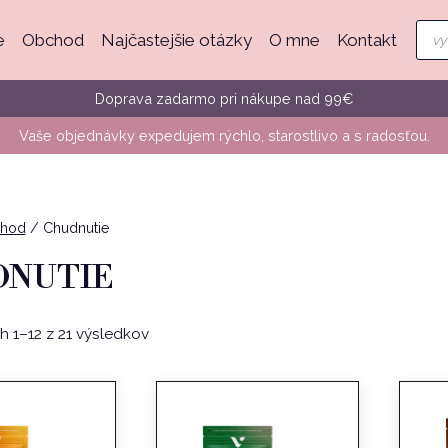
Pro
e
Obchod
Najčastejšie otázky
O mne
Kontakt
sea
Doprava zadarmo pri nákupe nad 99€
Vaše objednávky expedujem rýchlo, starostlivo a s radosťou.
hod
/
Chudnutie
DNUTIE
Zoradené
 1–12 z 21 výsledkov
podľa
popularity