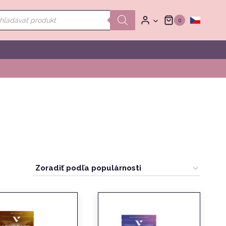
ducts
0
rch