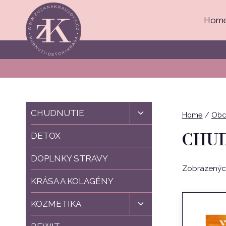
Skip
to
Hom
content
Toggle
CHUDNUTIE
Home
/
Obc
child
menu
CHU
DETOX
DOPLNKY STRAVY
Zobrazených
KRÁSA A KOLAGÉNY
Toggle
KOZMETIKA
child
menu