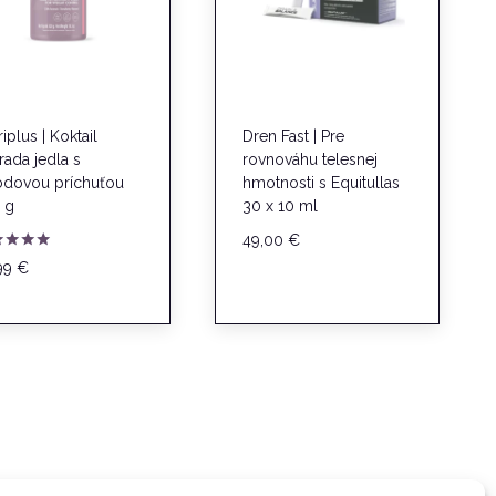
iplus | Koktail
Dren Fast | Pre
rada jedla s
rovnováhu telesnej
odovou príchuťou
hmotnosti s Equitullas
 g
30 x 10 ml
49,00
€
notenie
99
€
0