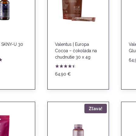
 | SKNY-U 30
Valentus | Europa
Val
Cocoa – čokoláda na
Glu
chudnutie 30 x 4g
64
e
Hodnotenie
64,90
€
4.33
z 5
Zľava!