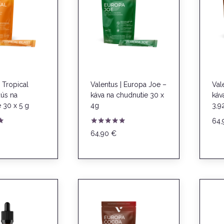
| Tropical
Valentus | Europa Joe –
Val
žús na
káva na chudnutie 30 x
káv
 30 x 5 g
4g
3,9
64
e
Hodnotenie
64,90
€
5.00
z 5