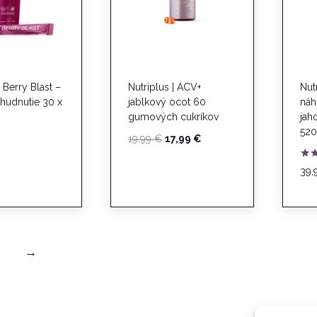
 Berry Blast –
Nutriplus | ACV+
Nutr
hudnutie 30 x
jablkový ocot 60
náh
gumových cukríkov
jah
520
Pôvodná
Aktuálna
19,99
€
17,99
€
cena
cena
Hod
bola:
je:
39,
5.0
19,99 €.
17,99 €.
z 5
→