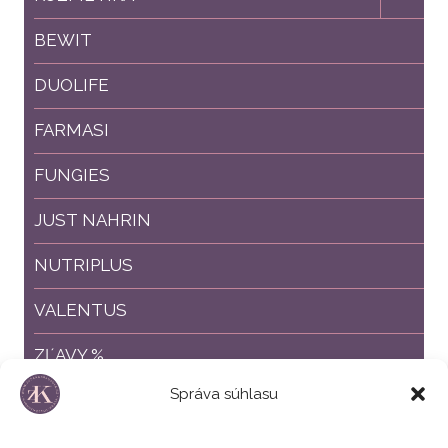
child
menu
BEWIT
DUOLIFE
FARMASI
FUNGIES
JUST NAHRIN
NUTRIPLUS
VALENTUS
ZĽAVY %
Správa súhlasu
ZVÝHODNENÉ BALÍČKY