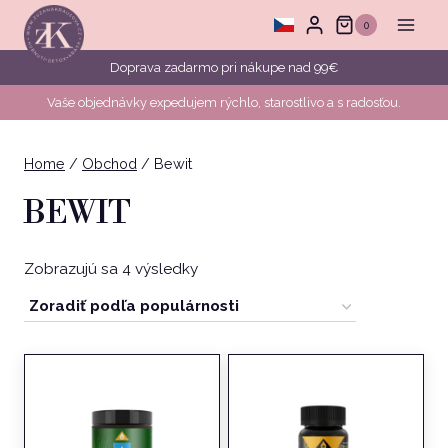
Skip
0
to
content
Doprava zadarmo pri nákupe nad 99€
Vaše objednávky expedujem rýchlo, starostlivo a s radosťou.
Home
/
Obchod
/
Bewit
BEWIT
Zoradené
Zobrazujú sa 4 výsledky
podľa
popularity