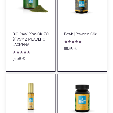
BIO RAW PRÁŠOK ZO
Bewit | Prawtein C60
ŠŤAVY Z MLADÉHO
JAČMEŇA
Hodnotenie
99,88
€
5.00
z 5
Hodnotenie
51,08
€
5.00
z 5